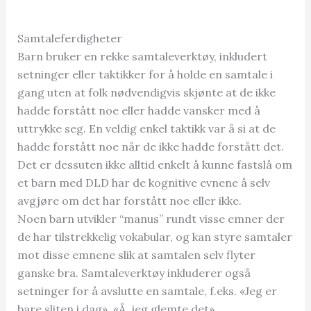
Samtaleferdigheter
Barn bruker en rekke samtaleverktøy, inkludert
setninger eller taktikker for å holde en samtale i
gang uten at folk nødvendigvis skjønte at de ikke
hadde forstått noe eller hadde vansker med å
uttrykke seg. En veldig enkel taktikk var å si at de
hadde forstått noe når de ikke hadde forstått det.
Det er dessuten ikke alltid enkelt å kunne fastslå om
et barn med DLD har de kognitive evnene å selv
avgjøre om det har forstått noe eller ikke.
Noen barn utvikler “manus” rundt visse emner der
de har tilstrekkelig vokabular, og kan styre samtaler
mot disse emnene slik at samtalen selv flyter
ganske bra. Samtaleverktøy inkluderer også
setninger for å avslutte en samtale, f.eks. «Jeg er
bare sliten i dag», «Å, jeg glemte det».